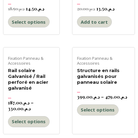
18.50
د.م.
14.50
د.م.
20.00
د.م.
13.50
د.م.
Rated
Rated
0
0
out
out
of
of
5
5
Select options
Add to cart
Fixation Panneau &
Fixation Panneau &
Accessoires
Accessoires
Rail solaire
Structure en rails
Galvanisé / Rail
galvanisés pour
perforé en acier
panneau solaire
galvanisé
399.00
د.م.
–
479.00
د.م.
Rated
0
out
187.00
د.م.
–
of
Rated
5
0
out
of
330.00
د.م.
Select options
5
Select options