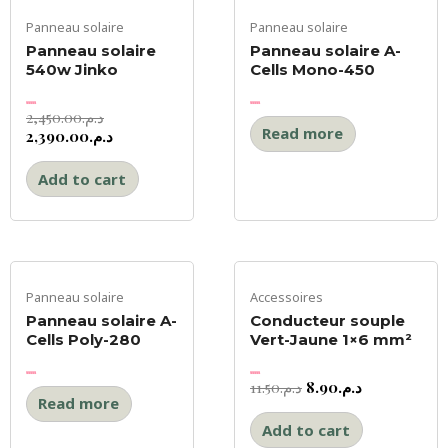
Panneau solaire
Panneau solaire
Panneau solaire
Panneau solaire A-
540w Jinko
Cells Mono-450
2,450.00
د.م.
Rated
Rated
0
0
out
out
Read more
of
2,390.00
د.م.
of
5
5
Add to cart
Panneau solaire
Accessoires
Panneau solaire A-
Conducteur souple
Cells Poly-280
Vert-Jaune 1×6 mm²
11.50
د.م.
8.90
د.م.
Rated
Rated
0
0
out
out
Read more
of
of
5
5
Add to cart