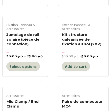
Fixation Panneau &
Fixation Panneau &
Accessoires
Accessoires
Jumelage de rail
Kit structure
solaire (pièce de
galvanisée de
connexion)
fixation au sol (20P)
20.00
د.م.
–
25.00
د.م.
500.00
د.م.
450.00
د.م.
Rated
Rated
0
0
out
out
of
of
5
5
Select options
Add to cart
Accessoires
Accessoires
Mid Clamp / End
Paire de connecteur
Clamp
MC4