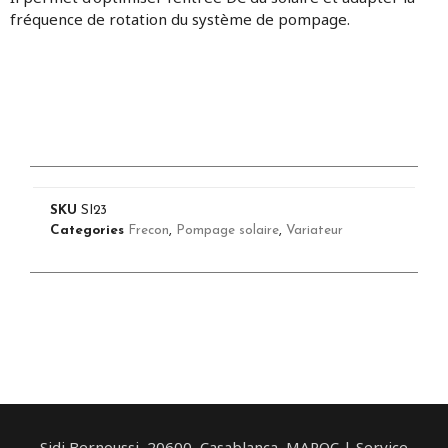
fréquence de rotation du système de pompage.
SKU
SI23
Categories
Frecon
,
Pompage solaire
,
Variateur
Sidi Bernoussi, 20600, Casablanca, MAROC | Service